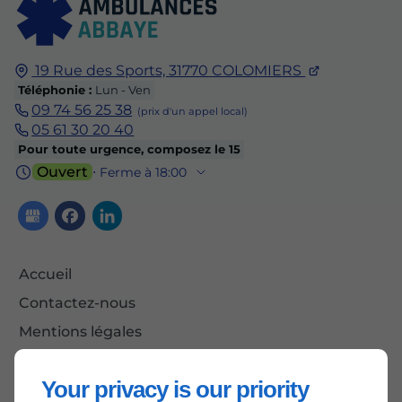
19 Rue des Sports,
31770
COLOMIERS
Téléphonie :
Lun - Ven
09 74 56 25 38
05 61 30 20 40
Pour toute urgence, composez le 15
Ouvert
⋅ Ferme à 18:00
Accueil
Contactez-nous
Mentions légales
Plan du site
Your privacy is our priority